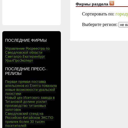
Фирмы раздела
Сортировать по:
город
Выберите регион:
ПОСЛЕДНИЕ ФИРМЫ
Управление Росреестра по
Свердловской области
Сметапро Екатеринбург
УралПроЭксперт
ПОСЛЕДНИЕ ПРЕСС-
РЕЛИЗЫ
Первая прямая поставка
апельсинов из Египта показала
новые возможности уральской
логистики
Новый цех Исетского завода в
Титановой долине усилит
производство титановых
заготовок
Свердловский стенд на
Российско-Китайском ЭКСПО
привлек более 30 тысяч
посетителей