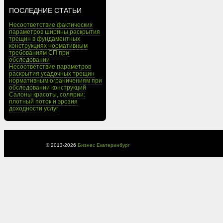
ПОСЛЕДНИЕ СТАТЬИ
Несоответствие фактических
параметров ширины раскрытия
трещин в фундаментных
конструкциях нормативным
требованиям СП при
обследовании
Несоответствие параметров
раскрытия усадочных трещин
нормативным ограничениям при
обследовании конструкций
Салоны красоты, солярии:
плотный поток и эрозия
доходности услуг
© 2013-
2026
Бизнес Екатеринбург