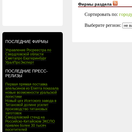
Фирмы раздела
Сортировать по:
город
Выберите регион:
ПОСЛЕДНИЕ ФИРМЫ
Управление Росреестра по
Свердловской области
Сметапро Екатеринбург
УралПроЭксперт
ПОСЛЕДНИЕ ПРЕСС-
РЕЛИЗЫ
Первая прямая поставка
апельсинов из Египта показала
новые возможности уральской
логистики
Новый цех Исетского завода в
Титановой долине усилит
производство титановых
заготовок
Свердловский стенд на
Российско-Китайском ЭКСПО
привлек более 30 тысяч
посетителей