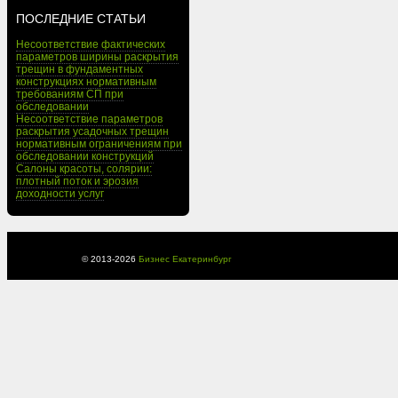
ПОСЛЕДНИЕ СТАТЬИ
Несоответствие фактических
параметров ширины раскрытия
трещин в фундаментных
конструкциях нормативным
требованиям СП при
обследовании
Несоответствие параметров
раскрытия усадочных трещин
нормативным ограничениям при
обследовании конструкций
Салоны красоты, солярии:
плотный поток и эрозия
доходности услуг
© 2013-
2026
Бизнес Екатеринбург