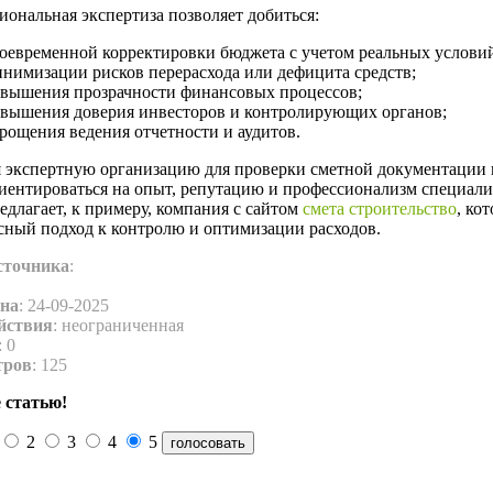
ональная экспертиза позволяет добиться:
оевременной корректировки бюджета с учетом реальных услови
нимизации рисков перерасхода или дефицита средств;
вышения прозрачности финансовых процессов;
вышения доверия инвесторов и контролирующих органов;
рощения ведения отчетности и аудитов.
 экспертную организацию для проверки сметной документации в
иентироваться на опыт, репутацию и профессионализм специали
едлагает, к примеру, компания с сайтом
смета строительство
, ко
сный подход к контролю и оптимизации расходов.
сточника
:
на
: 24-09-2025
йствия
: неограниченная
: 0
тров
: 125
 статью!
2
3
4
5