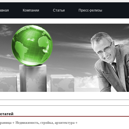
авная
Компании
Статьи
Пресс-релизы
 статей
траница
Недвижимость, стройка, архитектура