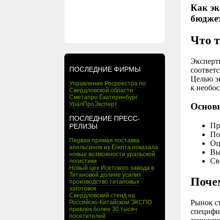
Как эк
бюджет
Что 
Эксперт
ПОСЛЕДНИЕ ФИРМЫ
соответ
Целью э
Управление Росреестра по
к необо
Свердловской области
Сметапро Екатеринбург
УралПроЭксперт
Основн
ПОСЛЕДНИЕ ПРЕСС-
Пр
РЕЛИЗЫ
По
Первая прямая поставка
Оц
апельсинов из Египта показала
Вы
новые возможности уральской
Св
логистики
Новый цех Исетского завода в
Титановой долине усилит
Почем
производство титановых
заготовок
Свердловский стенд на
Рынок с
Российско-Китайском ЭКСПО
привлек более 30 тысяч
специфи
посетителей