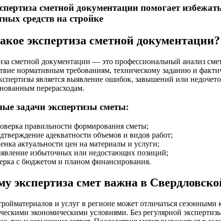
спертиза сметной документации помогает избежать
ных средств на стройке
такое экспертиза сметной документации?
иза сметной документации — это профессиональный анализ смет
ствие нормативным требованиям, техническому заданию и факт
кспертизы является выявление ошибок, завышений или недочето
снованным перерасходам.
ые задачи экспертизы сметы:
оверка правильности формирования сметы;
дтверждение адекватности объемов и видов работ;
енка актуальности цен на материалы и услуги;
явление избыточных или недостающих позиций;
ерка с бюджетом и планом финансирования.
у экспертиза смет важна в Свердловско
тройматериалов и услуг в регионе может отличаться сезонными 
ческими экономическими условиями. Без регулярной экспертизы