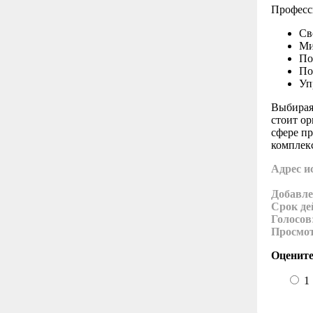
Професси
Св
Ми
По
По
Уп
Выбирая
стоит ор
сфере пр
комплек
Адрес и
Добавле
Срок де
Голосов
Просмо
Оцените
1