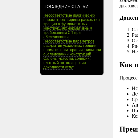
занижени
для зав
ПОСЛЕДНИЕ СТАТЬИ
Несоответствие фактических
Дополн
параметров ширины раскрытия
трещин в фундаментных
конструкциях нормативным
Сл
требованиям СП при
Ра
обследовании
Ос
Несоответствие параметров
раскрытия усадочных трещин
Ри
нормативным ограничениям при
Не
обследовании конструкций
Салоны красоты, солярии:
плотный поток и эрозия
Как п
доходности услуг
Процесс
Ис
Де
Ср
Ан
По
Ко
Преи