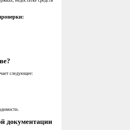
ержках, недостатке средств
проверки:
ве?
чает следующее:
одимости.
ой документации