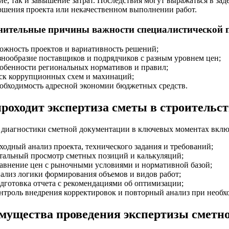
е, так и завышение затрат. Последствия могут выражаться в зад
ершения проекта или некачественном выполнении работ.
ительные причины важности специалистической 
ожность проектов и вариативность решений;
знообразие поставщиков и подрядчиков с разным уровнем цен;
обенности региональных нормативов и правил;
ск коррупционных схем и махинаций;
обходимость адресной экономии бюджетных средств.
роходит экспертиза сметы в строительст
 диагностики сметной документации в ключевых моментах вклю
ходный анализ проекта, технического задания и требований;
тальный просмотр сметных позиций и калькуляций;
авнение цен с рыночными условиями и нормативной базой;
ализ логики формирования объемов и видов работ;
дготовка отчета с рекомендациями об оптимизации;
нтроль внедрения корректировок и повторный анализ при необх
мущества проведения экспертизы сметн