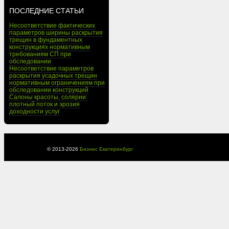
ПОСЛЕДНИЕ СТАТЬИ
Несоответствие фактических
параметров ширины раскрытия
трещин в фундаментных
конструкциях нормативным
требованиям СП при
обследовании
Несоответствие параметров
раскрытия усадочных трещин
нормативным ограничениям при
обследовании конструкций
Салоны красоты, солярии:
плотный поток и эрозия
доходности услуг
© 2013-
2026
Бизнес Екатеринбург