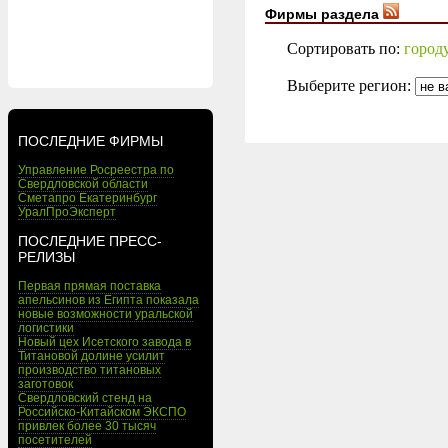
Фирмы раздела
Сортировать по:
город
Выберите регион:
ПОСЛЕДНИЕ ФИРМЫ
Управление Росреестра по
Свердловской области
Сметапро Екатеринбург
УралПроЭксперт
ПОСЛЕДНИЕ ПРЕСС-
РЕЛИЗЫ
Первая прямая поставка
апельсинов из Египта показала
новые возможности уральской
логистики
Новый цех Исетского завода в
Титановой долине усилит
производство титановых
заготовок
Свердловский стенд на
Российско-Китайском ЭКСПО
привлек более 30 тысяч
посетителей