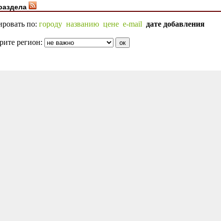
раздела
ировать по:
городу
названию
цене
e-mail
дате добавления
рите регион: