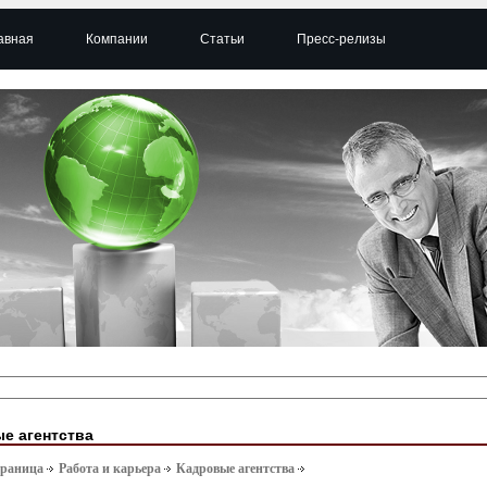
авная
Компании
Статьи
Пресс-релизы
е агентства
траница
Работа и карьера
Кадровые агентства