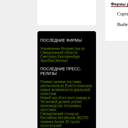
Фирмы 
Сорт
Выбе
ПОСЛЕДНИЕ ФИРМЫ
Управление Росреестра по
Свердловской области
Сметапро Екатеринбург
УралПроЭксперт
ПОСЛЕДНИЕ ПРЕСС-
РЕЛИЗЫ
Первая прямая поставка
апельсинов из Египта показала
новые возможности уральской
логистики
Новый цех Исетского завода в
Титановой долине усилит
производство титановых
заготовок
Свердловский стенд на
Российско-Китайском ЭКСПО
привлек более 30 тысяч
посетителей