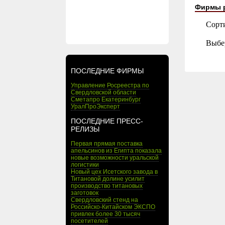
Фирмы 
Сорт
Выбе
ПОСЛЕДНИЕ ФИРМЫ
Управление Росреестра по
Свердловской области
Сметапро Екатеринбург
УралПроЭксперт
ПОСЛЕДНИЕ ПРЕСС-
РЕЛИЗЫ
Первая прямая поставка
апельсинов из Египта показала
новые возможности уральской
логистики
Новый цех Исетского завода в
Титановой долине усилит
производство титановых
заготовок
Свердловский стенд на
Российско-Китайском ЭКСПО
привлек более 30 тысяч
посетителей