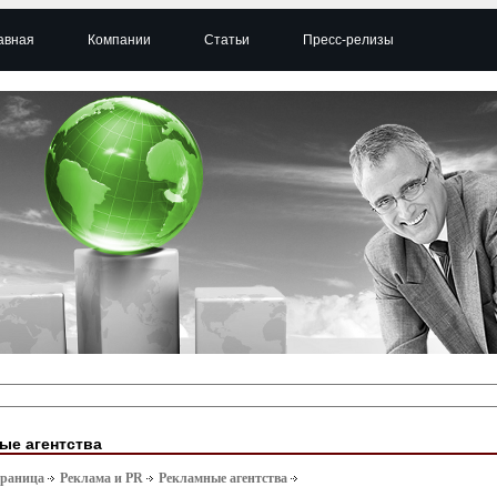
авная
Компании
Статьи
Пресс-релизы
ые агентства
траница
Реклама и PR
Рекламные агентства