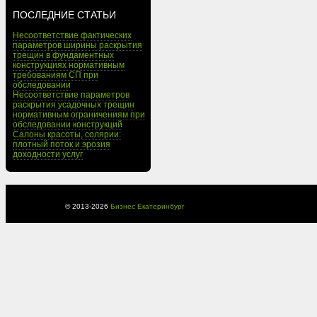
ПОСЛЕДНИЕ СТАТЬИ
Несоответствие фактических
параметров ширины раскрытия
трещин в фундаментных
конструкциях нормативным
требованиям СП при
обследовании
Несоответствие параметров
раскрытия усадочных трещин
нормативным ограничениям при
обследовании конструкций
Салоны красоты, солярии:
плотный поток и эрозия
доходности услуг
© 2013-
2026
Бизнес Екатеринбург