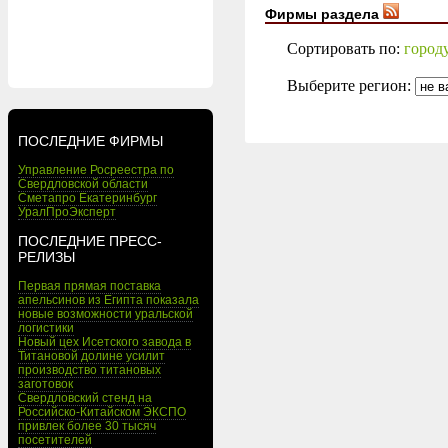
Фирмы раздела
Сортировать по:
город
Выберите регион:
ПОСЛЕДНИЕ ФИРМЫ
Управление Росреестра по
Свердловской области
Сметапро Екатеринбург
УралПроЭксперт
ПОСЛЕДНИЕ ПРЕСС-
РЕЛИЗЫ
Первая прямая поставка
апельсинов из Египта показала
новые возможности уральской
логистики
Новый цех Исетского завода в
Титановой долине усилит
производство титановых
заготовок
Свердловский стенд на
Российско-Китайском ЭКСПО
привлек более 30 тысяч
посетителей