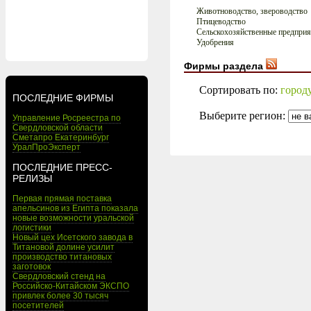
Животноводство, звероводство
Птицеводство
Сельскохозяйственные предприя
Удобрения
Фирмы раздела
Сортировать по:
город
ПОСЛЕДНИЕ ФИРМЫ
Выберите регион:
Управление Росреестра по
Свердловской области
Сметапро Екатеринбург
УралПроЭксперт
ПОСЛЕДНИЕ ПРЕСС-
РЕЛИЗЫ
Первая прямая поставка
апельсинов из Египта показала
новые возможности уральской
логистики
Новый цех Исетского завода в
Титановой долине усилит
производство титановых
заготовок
Свердловский стенд на
Российско-Китайском ЭКСПО
привлек более 30 тысяч
посетителей