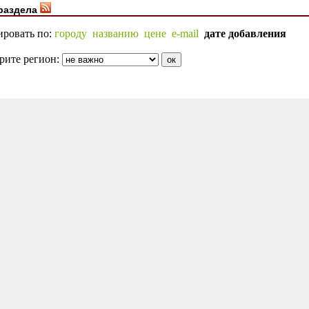
раздела
ировать по:
городу
названию
цене
e-mail
дате добавления
рите регион: