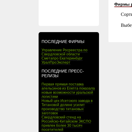
Фирмы 
Сорт
Выбе
ПОСЛЕДНИЕ ФИРМЫ
Управление Росреестра по
Свердловской области
Сметапро Екатеринбург
УралПроЭксперт
ПОСЛЕДНИЕ ПРЕСС-
РЕЛИЗЫ
Первая прямая поставка
апельсинов из Египта показала
новые возможности уральской
логистики
Новый цех Исетского завода в
Титановой долине усилит
производство титановых
заготовок
Свердловский стенд на
Российско-Китайском ЭКСПО
привлек более 30 тысяч
посетителей