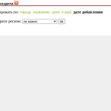
раздела
ировать по:
городу
названию
цене
e-mail
дате добавления
рите регион: