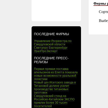
Фирмы 
Сорт
Выбе
ПОСЛЕДНИЕ ФИРМЫ
Управление Росреестра по
Свердловской области
Сметапро Екатеринбург
УралПроЭксперт
ПОСЛЕДНИЕ ПРЕСС-
РЕЛИЗЫ
Первая прямая поставка
апельсинов из Египта показала
новые возможности уральской
логистики
Новый цех Исетского завода в
Титановой долине усилит
производство титановых
заготовок
Свердловский стенд на
Российско-Китайском ЭКСПО
привлек более 30 тысяч
посетителей