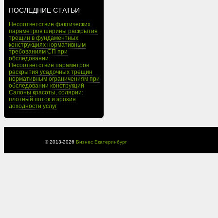
ПОСЛЕДНИЕ СТАТЬИ
Несоответствие фактических
параметров ширины раскрытия
трещин в фундаментных
конструкциях нормативным
требованиям СП при
обследовании
Несоответствие параметров
раскрытия усадочных трещин
нормативным ограничениям при
обследовании конструкций
Салоны красоты, солярии:
плотный поток и эрозия
доходности услуг
© 2013-
2026
Бизнес Екатеринбург