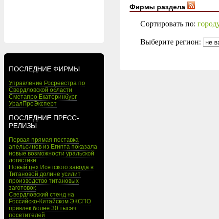
Фирмы раздела
Сортировать по:
город
Выберите регион:
ПОСЛЕДНИЕ ФИРМЫ
Управление Росреестра по
Свердловской области
Сметапро Екатеринбург
УралПроЭксперт
ПОСЛЕДНИЕ ПРЕСС-
РЕЛИЗЫ
Первая прямая поставка
апельсинов из Египта показала
новые возможности уральской
логистики
Новый цех Исетского завода в
Титановой долине усилит
производство титановых
заготовок
Свердловский стенд на
Российско-Китайском ЭКСПО
привлек более 30 тысяч
посетителей