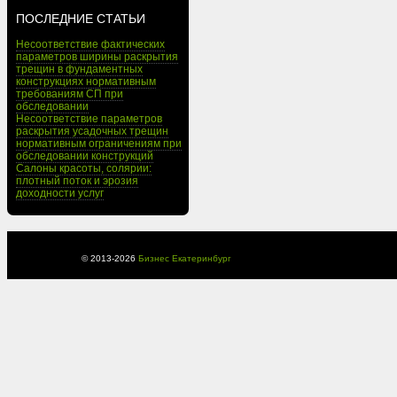
ПОСЛЕДНИЕ СТАТЬИ
Несоответствие фактических
параметров ширины раскрытия
трещин в фундаментных
конструкциях нормативным
требованиям СП при
обследовании
Несоответствие параметров
раскрытия усадочных трещин
нормативным ограничениям при
обследовании конструкций
Салоны красоты, солярии:
плотный поток и эрозия
доходности услуг
© 2013-
2026
Бизнес Екатеринбург