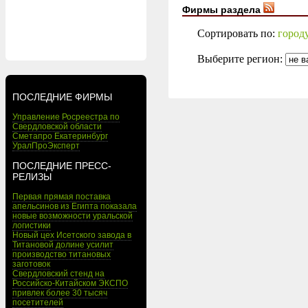
Фирмы раздела
Сортировать по:
город
Выберите регион:
ПОСЛЕДНИЕ ФИРМЫ
Управление Росреестра по
Свердловской области
Сметапро Екатеринбург
УралПроЭксперт
ПОСЛЕДНИЕ ПРЕСС-
РЕЛИЗЫ
Первая прямая поставка
апельсинов из Египта показала
новые возможности уральской
логистики
Новый цех Исетского завода в
Титановой долине усилит
производство титановых
заготовок
Свердловский стенд на
Российско-Китайском ЭКСПО
привлек более 30 тысяч
посетителей