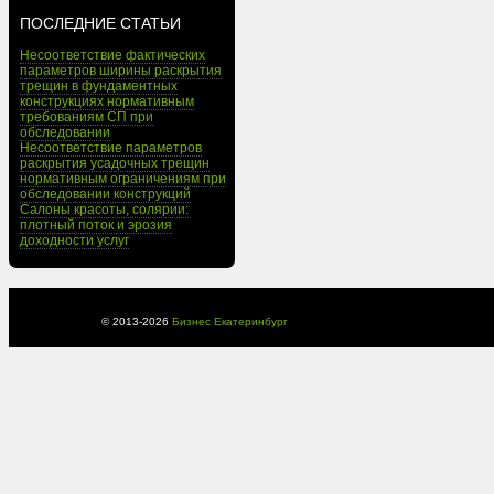
ПОСЛЕДНИЕ СТАТЬИ
Несоответствие фактических
параметров ширины раскрытия
трещин в фундаментных
конструкциях нормативным
требованиям СП при
обследовании
Несоответствие параметров
раскрытия усадочных трещин
нормативным ограничениям при
обследовании конструкций
Салоны красоты, солярии:
плотный поток и эрозия
доходности услуг
© 2013-
2026
Бизнес Екатеринбург