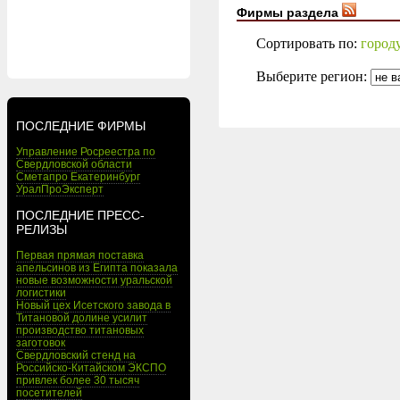
Фирмы раздела
Сортировать по:
город
Выберите регион:
ПОСЛЕДНИЕ ФИРМЫ
Управление Росреестра по
Свердловской области
Сметапро Екатеринбург
УралПроЭксперт
ПОСЛЕДНИЕ ПРЕСС-
РЕЛИЗЫ
Первая прямая поставка
апельсинов из Египта показала
новые возможности уральской
логистики
Новый цех Исетского завода в
Титановой долине усилит
производство титановых
заготовок
Свердловский стенд на
Российско-Китайском ЭКСПО
привлек более 30 тысяч
посетителей