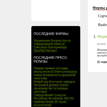
Фирмы 
Сорт
Выбе
ПОСЛЕДНИЕ ФИРМЫ
1.
Меди
Управление Росреестра по
регион: 
Свердловской области
Сметапро Екатеринбург
Медицин
УралПроЭксперт
диагнос
востреб
ПОСЛЕДНИЕ ПРЕСС-
РЕЛИЗЫ
Первая прямая поставка
апельсинов из Египта показала
новые возможности уральской
логистики
Новый цех Исетского завода в
Титановой долине усилит
производство титановых
заготовок
Свердловский стенд на
Российско-Китайском ЭКСПО
привлек более 30 тысяч
посетителей