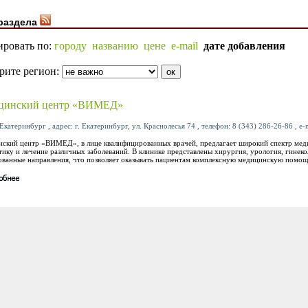
раздела
ировать по:
городу
названию
цене
e-mail
дате добавления
рите регион:
цинский центр «ВИМЕД»
Екатеринбург , адрес: г. Екатеринбург, ул. Краснолесья 74 , телефон: 8 (343) 286-26-86 , e-
ский центр «ВИМЕД», в лице квалифицированных врачей, предлагает широкий спектр мед
тику и лечение различных заболеваний. В клинике представлены хирургия, урология, гинеко
ованные направления, что позволяет оказывать пациентам комплексную медицинскую помощ