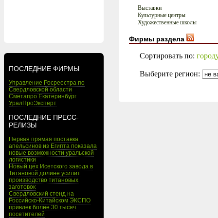
Выставки
Культурные центры
Художественные школы
Фирмы раздела
Сортировать по:
город
ПОСЛЕДНИЕ ФИРМЫ
Выберите регион:
Управление Росреестра по
Свердловской области
Сметапро Екатеринбург
УралПроЭксперт
ПОСЛЕДНИЕ ПРЕСС-
РЕЛИЗЫ
Первая прямая поставка
апельсинов из Египта показала
новые возможности уральской
логистики
Новый цех Исетского завода в
Титановой долине усилит
производство титановых
заготовок
Свердловский стенд на
Российско-Китайском ЭКСПО
привлек более 30 тысяч
посетителей