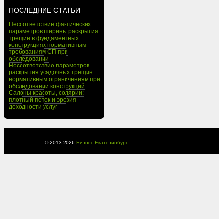
ПОСЛЕДНИЕ СТАТЬИ
Несоответствие фактических
параметров ширины раскрытия
трещин в фундаментных
конструкциях нормативным
требованиям СП при
обследовании
Несоответствие параметров
раскрытия усадочных трещин
нормативным ограничениям при
обследовании конструкций
Салоны красоты, солярии:
плотный поток и эрозия
доходности услуг
© 2013-
2026
Бизнес Екатеринбург