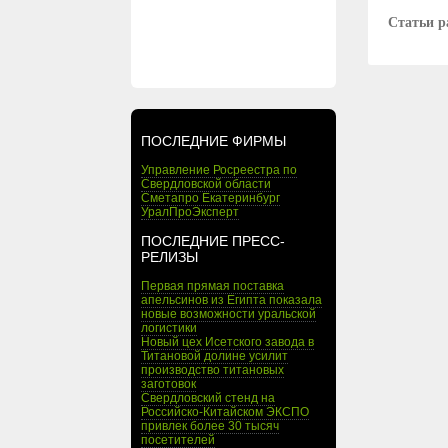
Статьи р
ПОСЛЕДНИЕ ФИРМЫ
Управление Росреестра по
Свердловской области
Сметапро Екатеринбург
УралПроЭксперт
ПОСЛЕДНИЕ ПРЕСС-
РЕЛИЗЫ
Первая прямая поставка
апельсинов из Египта показала
новые возможности уральской
логистики
Новый цех Исетского завода в
Титановой долине усилит
производство титановых
заготовок
Свердловский стенд на
Российско-Китайском ЭКСПО
привлек более 30 тысяч
посетителей