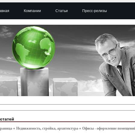
авная
Компании
Статьи
Пресс-релизы
 статей
траница
Недвижимость, стройка, архитектура
Офисы - оформление помещени